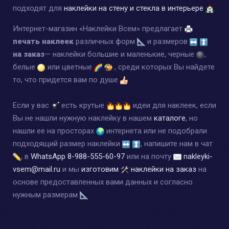
подходят для
наклейки на стену и стекла в интерьере
.
Интернет-магазин «Наклейки Всем» предлагает
печать наклеек
различных форм
и размеров
на заказ
— наклейки большие и маленькие, черные
,
белые
или цветные
, среди которых Вы найдете
то, что придется вам по душе
Если у вас
есть крутые
идеи для наклеек, если
Вы не нашли нужную наклейку в нашем
каталоге
, но
нашли ее на просторах
интернета или не подобрали
подходящий размер наклейки
, напишите нам в чат
, в
WhatsApp
8-988-555-60-97
или на почту
nakleyki-
vsem@mail.ru
и мы
изготовим
наклейки на заказ
на
основе предоставленных вами данных и согласно
нужным размерам