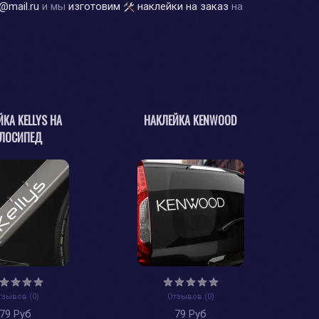
@mail.ru
и мы
изготовим
наклейки на заказ
на
КА KELLYS НА
НАКЛЕЙКА KENWOOD
ЕЛОСИПЕД
тзывов (0)
Отзывов (0)
79 Руб
79 Руб