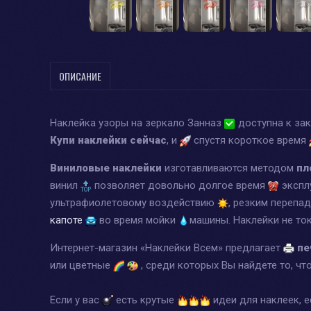
ОПИСАНИЕ
Наклейка узоры на зеркало Занназ
доступна к за
Купи наклейки сейчас
, и
спустя короткое время
Виниловые наклейки
изготавливаются методом
пл
винил
позволяет довольно долгое время
экспл
ультрафиолетовому воздействию
, резким перепа
капоте
во время мойки
машины. Наклейки не т
Интернет-магазин «Наклейки Всем» предлагает
пе
или цветные
, среди которых Вы найдете то, чт
Если у вас
есть крутые
идеи для наклеек, 