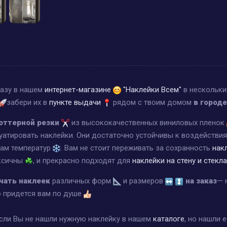
казу в нашем
интернет-магазине
"Наклейки Всем"
в нескольки
забери их в
пункте выдачи
рядом с твоим домом
в город
оттерной резки
из высококачественных виниловых пленок
уатировать наклейки. Они достаточно устойчивы к воздействи
дам температур
. Вам не стоит переживать за сохранность
нак
оксичны
, и прекрасно подходят для
наклейки на стену и стекла
чать наклеек
различных форм
и размеров
на заказ
— 
о придется вам по душе
если Вы не нашли нужную наклейку в нашем
каталоге
, но нашли 