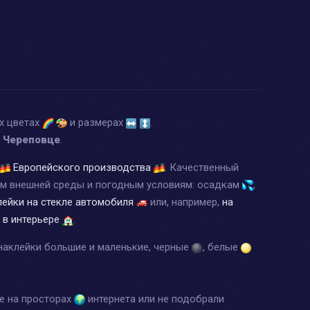
х цветах
и размерах
.
е Череповце
.
Европейского производства
. Качественный
ям внешней среды и погодным условиям: осадкам
,
лейки на стекле автомобиля
или, например,
на
 в интерьере
.
наклейки большие и маленькие, черные
, белые
ее на просторах
интернета или не подобрали