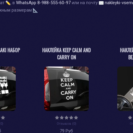
чат
, в
WhatsApp
8-988-555-60-97
или на почту
nakleyki-vsem
ужным размерам
AKI НАБОР
НАКЛЕЙКА KEEP CALM AND
НАКЛЕЙ
CARRY ON
В
0)
Отзывов (0)
О
б
79 Руб