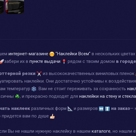
ашем
интернет-магазине
"Наклейки Всем"
в нескольких цвета
забери их в
пункте выдачи
рядом с твоим домом
в город
оттерной резки
из высококачественных виниловых пленок
уатировать наклейки. Они достаточно устойчивы к воздействи
дам температур
. Вам не стоит переживать за сохранность
нак
оксичны
, и прекрасно подходят для
наклейки на стену и стекла
чать наклеек
различных форм
и размеров
на заказ
— 
о придется вам по душе
если Вы не нашли нужную наклейку в нашем
каталоге
, но нашли 