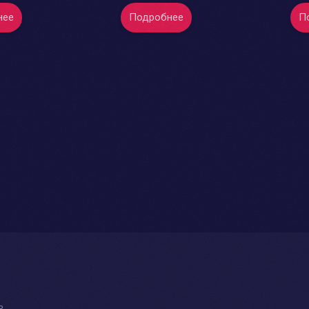
нее
Подробнее
П
ь