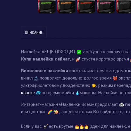
ОПИСАНИЕ
Наклейка #ЕЩЕ ПОХОДИТ
доступна к заказу в н
Купи наклейки сейчас
, и
спустя короткое время
Виниловые наклейки
изготавливаются методом
пл
винил
позволяет довольно долгое время
экспл
ультрафиолетовому воздействию
, резким перепа
капоте
во время мойки
машины. Наклейки не т
Интернет-магазин «Наклейки Всем» предлагает
пе
или цветные
, среди которых Вы найдете то, чт
Если у вас
есть крутые
идеи для наклеек, 