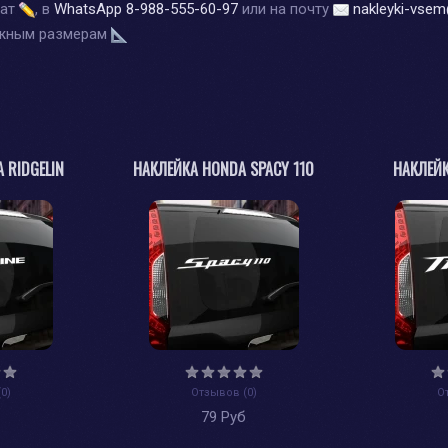
чат
, в
WhatsApp
8-988-555-60-97
или на почту
nakleyki-vsem
ужным размерам
 RIDGELIN
НАКЛЕЙКА HONDA SPACY 110
НАКЛЕЙК
0)
Отзывов (0)
О
б
79 Руб