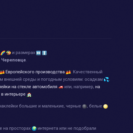
х
и размерах
.
е Череповце
.
Европейского производства
. Качественный
ям внешней среды и погодным условиям: осадкам
,
лейки на стекле автомобиля
или, например,
на
 в интерьере
.
наклейки большие и маленькие, черные
, белые
ее на просторах
интернета или не подобрали