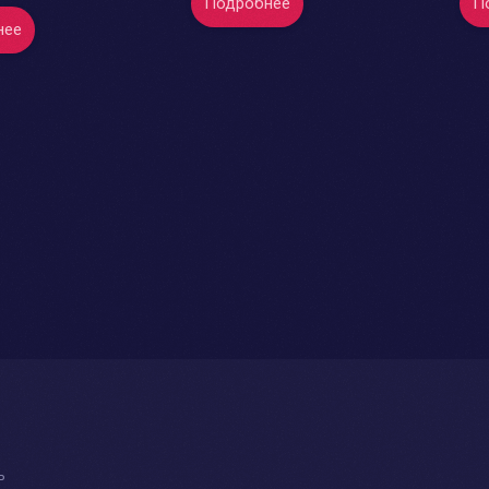
Подробнее
П
нее
ь