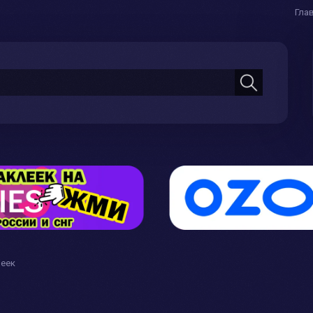
Гла
леек