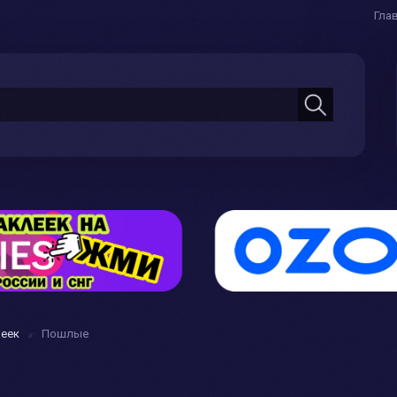
Гла
леек
Пошлые